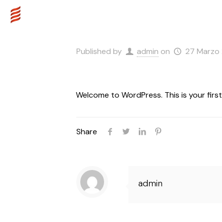
HOME
CHI SIAMO
SERVIZI
Published by
admin
on
27 Marzo
Welcome to WordPress. This is your first p
Share
admin