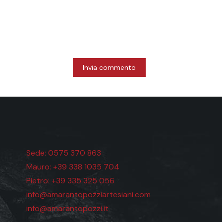
Sede: 0575 370 863
Mauro: +39 338 1035 704
Pietro: +39 335 325 056
info@amarantopozziartesiani.com
info@amarantopozzi.it